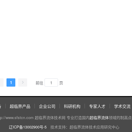
1
前往
页
备
超临界产品
企业公司
科研机构
专家人才
学术交流
 http://www.sfstcn.com 超临界流体技术网 专业打造国内
超临界流体
领域的制高点,
辽ICP备13002900号-5
技术支持：超临界流体技术应用研究中心