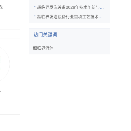
龙
超临界发泡设备2026年技术创新与产业应用协同发力
超临界发泡设备行业首项工艺技术规范落地 标准化建设迈出关键一步
热门关键词
超临界流体
涛